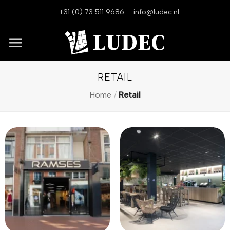
Ga
+31 (0) 73 511 9686
info@ludec.nl
naar
inhoud
RETAIL
Home
/
Retail