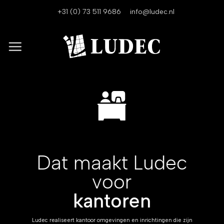
Ga
+31 (0) 73 511 9686
info@ludec.nl
naar
inhoud
Dat maakt Ludec
voor
kantoren
Ludec realiseert kantoor omgevingen en inrichtingen die zijn