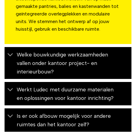
gemaakte pantries, balies en kastenwanden tot
geïntegreerde overlegplekken en modulaire
units. We stemmen het ontwerp af op jouw
huisstijl, gebruik en beschikbare ruimte.
Welke bouwkundige werkzaamheden
vallen onder kantoor project- en
interieurbouw?
Werkt Ludec met duurzame materialen
en oplossingen voor kantoor inrichting?
Is er ook afbouw mogelijk voor andere
ruimtes dan het kantoor zelf?