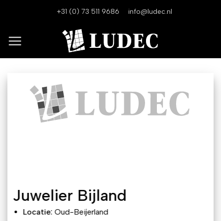
Ga
+31 (0) 73 511 9686
info@ludec.nl
naar
inhoud
Juwelier Bijland
Locatie:
Oud-Beijerland