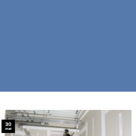
30
mei