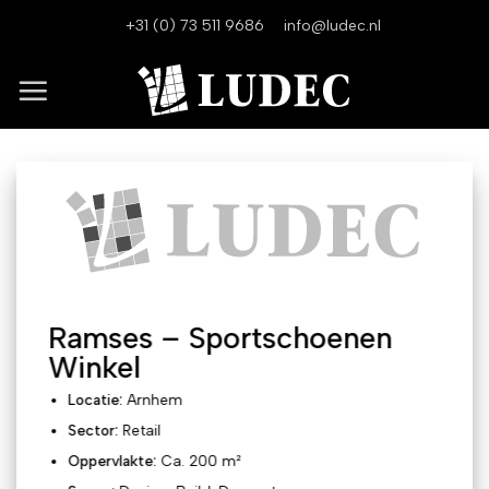
Ga
+31 (0) 73 511 9686
info@ludec.nl
naar
inhoud
Ramses – Sportschoenen
Winkel
Locatie:
Arnhem
Sector:
Retail
Oppervlakte:
Ca. 200 m²