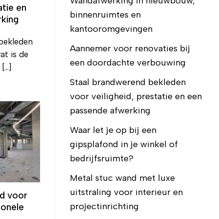
Wandafwerking in nieuwbouw,
atie en
binnenruimtes en
rking
kantooromgevingen
bekleden
Aannemer voor renovaties bij
at is de
een doordachte verbouwing
...]
Staal brandwerend bekleden
voor veiligheid, prestatie en een
passende afwerking
Waar let je op bij een
gipsplafond in je winkel of
bedrijfsruimte?
Metal stuc wand met luxe
uitstraling voor interieur en
d voor
projectinrichting
ionele