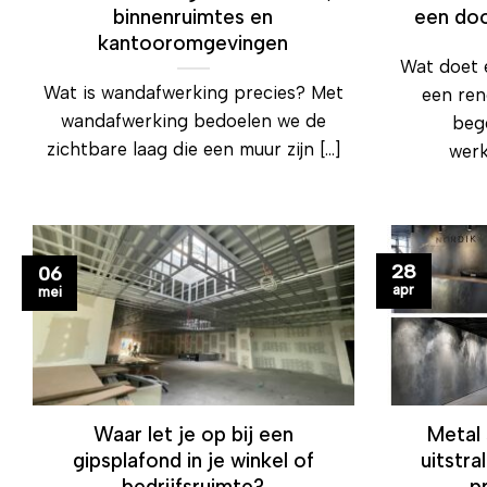
binnenruimtes en
een do
kantooromgevingen
Wat doet 
Wat is wandafwerking precies? Met
een re
wandafwerking bedoelen we de
bege
zichtbare laag die een muur zijn [...]
werk
28
06
apr
mei
Waar let je op bij een
Metal
gipsplafond in je winkel of
uitstra
bedrijfsruimte?
p