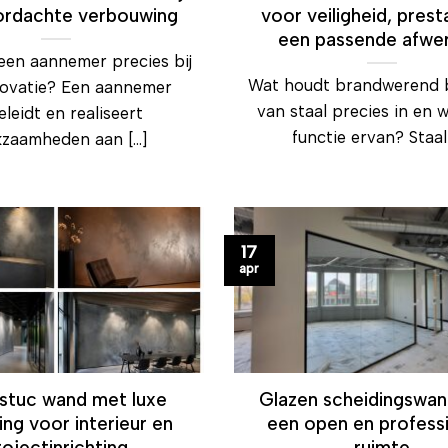
ordachte verbouwing
voor veiligheid, prest
een passende afwe
een aannemer precies bij
Wat houdt brandwerend 
novatie? Een aannemer
van staal precies in en w
leidt en realiseert
functie ervan? Staal [
zaamheden aan [...]
17
apr
 stuc wand met luxe
Glazen scheidingswan
ling voor interieur en
een open en profess
rojectinrichting
ruimte