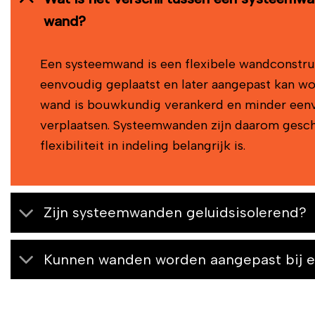
wand?
Een systeemwand is een flexibele wandconstruc
eenvoudig geplaatst en later aangepast kan wo
wand is bouwkundig verankerd en minder een
verplaatsen. Systeemwanden zijn daarom gesc
flexibiliteit in indeling belangrijk is.
Zijn systeemwanden geluidsisolerend?
Kunnen wanden worden aangepast bij e