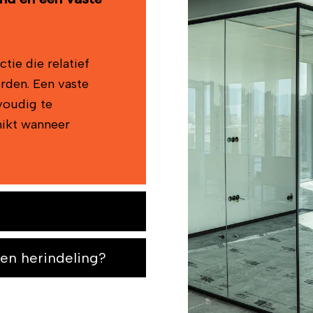
tie die relatief
rden. Een vaste
voudig te
hikt wanneer
en herindeling?