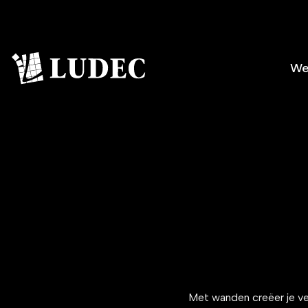
Ga
naar
inhoud
We
Met wanden creëer je ve