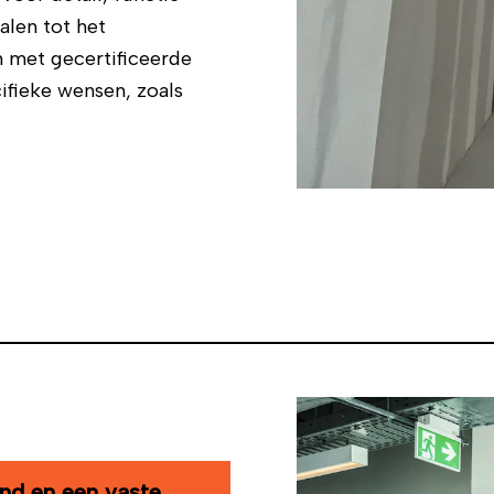
alen tot het
 met gecertificeerde
ifieke wensen, zoals
and en een vaste