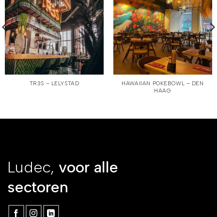
TR3S – LELYSTAD
HAWAIIAN POKEBOWL – DEN
HAAG
Ludec,
voor alle
sectoren