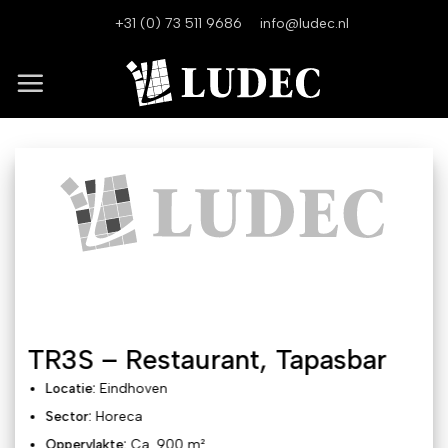
Ga
+31 (0) 73 511 9686
info@ludec.nl
naar
inhoud
TR3S – Restaurant, Tapasbar
Locatie:
Eindhoven
Sector:
Horeca
Oppervlakte:
Ca. 900 m²