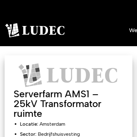
Ga
naar
inhoud
We
Serverfarm AMS1 –
25kV Transformator
ruimte
Locatie:
Amsterdam
Sector:
Bedrijfshuisvesting