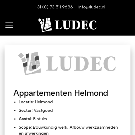
Ga
+31 (0) 73 511 9686
info@ludec.nl
naar
inhoud
Appartementen Helmond
Locatie:
Helmond
Sector:
Vastgoed
Aantal:
8 stuks
Scope:
Bouwkundig werk, Afbouw werkzaamheden
en afwerkingen