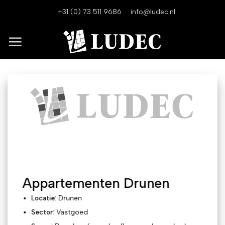
Ga
+31 (0) 73 511 9686
info@ludec.nl
naar
inhoud
Appartementen Drunen
Locatie:
Drunen
Sector:
Vastgoed