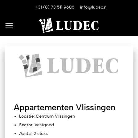
Ga
+31 (0) 73 511 9686
info@ludec.nl
naar
inhoud
Appartementen Vlissingen
Locatie:
Centrum Vlissingen
Sector:
Vastgoed
Aantal:
2 stuks