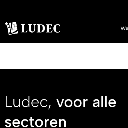
Ga
naar
inhoud
We
Ludec,
voor alle
sectoren